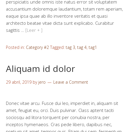
perspiciatis unde omnis iste natus error sit voluptatem
accusantium doloremque laudantium, totam rem aperiam,
eaque ipsa quae ab illo inventore veritatis et quasi
architecto beatae vitae dicta sunt explicabo. Curabitur
sagittis …
[Leer + ]
Posted in:
Category #2
Tagged:
tag 3
,
tag 4
,
tag1
Aliquam id dolor
29 abril, 2019
by
jero
Leave a Comment
Donec vitae arcu. Fusce dui leo, imperdiet in, aliquam sit
amet, feugiat eu, orci. Duis pulvinar. Class aptent taciti
sociosqu ad litora torquent per conubia nostra, per
inceptos hymenaeos. Cras pede libero, dapibus nec,
pretium sit amet, tempor quis. Etiam dui sem, fermentum